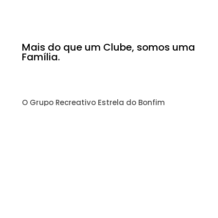
Mais do que um Clube, somos uma
Família.
O Grupo Recreativo Estrela do Bonfim
(Grebonfim) é uma colectividade desportiva,
cultural e recreativa.
Modalidades
Atletas