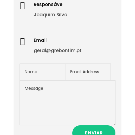

Responsável
Joaquim Silva

Email
geral@grebonfim.pt
ENVIAR