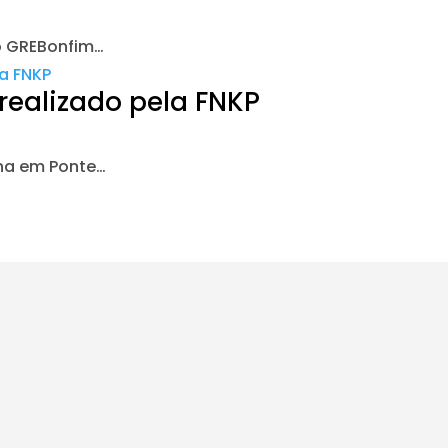
 o GREBonfim…
ealizado pela FNKP
na em Ponte…