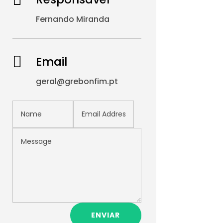
Fernando Miranda

Email
geral@grebonfim.pt
ENVIAR