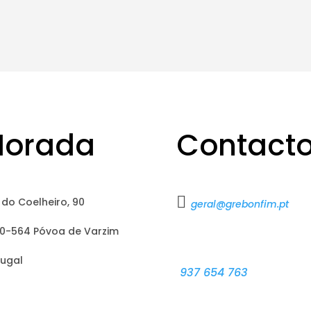
orada
Contact

 do Coelheiro, 90
geral@grebonfim.pt
0-564 Póvoa de Varzim
tugal
937 654 763