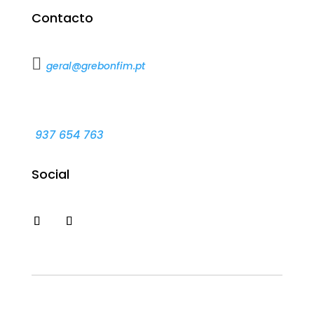
Contacto

geral@grebonfim.pt
937 654 763
Social