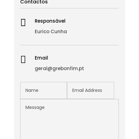
Contactos

Responsável
Eurico Cunha

Email
geral@grebonfim.pt